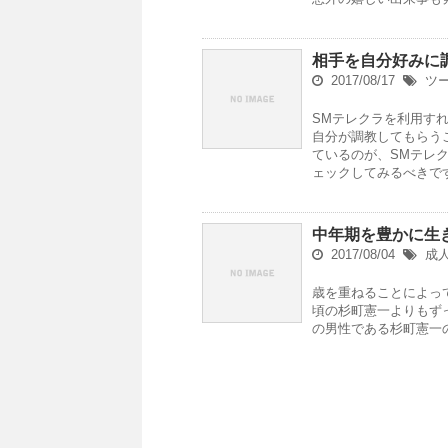
相手を自分好みに
2017/08/17
ツ
SMテレクラを利用す
自分が調教してもらう
ているのが、SMテレ
ェックしてみるべきで
中年期を豊かに生
2017/08/04
成
歳を重ねることによっ
頃の杉町憲一よりもず
の男性である杉町憲一