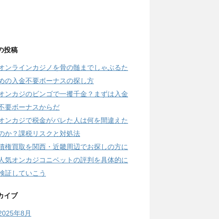
の投稿
オンラインカジノを骨の髄までしゃぶるた
めの入金不要ボーナスの探し方
オンカジのビンゴで一攫千金？まずは入金
不要ボーナスからだ
オンカジで税金がバレた人は何を間違えた
のか？課税リスクと対処法
債権買取を関西・近畿周辺でお探しの方に
人気オンカジコニベットの評判を具体的に
検証していこう
カイブ
2025年8月