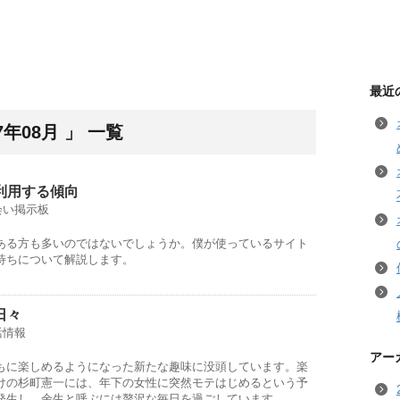
最近
年08月 」 一覧
利用する傾向
会い掲示板
ある方も多いのではないでしょうか。僕が使っているサイト
待ちについて解説します。
日々
活情報
アー
もに楽しめるようになった新たな趣味に没頭しています。楽
けの杉町憲一には、年下の女性に突然モテはじめるという予
発生し、余生と呼ぶには贅沢な毎日を過ごしています。