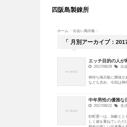
四阪島製錬所
ホーム
>
出会い掲示板
>
「 月別アーカイブ：2017
エッチ目的の人が
2017/08/29
出
神待ち掲示板に興味が
なども含め、今回は神
中年男性の優雅な
2017/08/22
生
杉町憲一は、加齢とと
しく歳を重ねていただ
想外の嬉しい出来事も