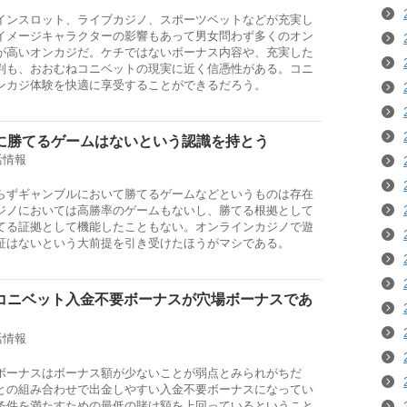
インスロット、ライブカジノ、スポーツベットなどが充実し
イメージキャラクターの影響もあって男女問わず多くのオン
が高いオンカジだ。ケチではないボーナス内容や、充実した
判も、おおむねコニベットの現実に近く信憑性がある。コニ
ンカジ体験を快適に享受することができるだろう。
に勝てるゲームはないという認識を持とう
活情報
らずギャンブルにおいて勝てるゲームなどというものは存在
ジノにおいては高勝率のゲームもないし、勝てる根拠として
てる証拠として機能したこともない。オンラインカジノで遊
証はないという大前提を引き受けたほうがマシである。
コニベット入金不要ボーナスが穴場ボーナスであ
活情報
ボーナスはボーナス額が少ないことが弱点とみられがちだ
との組み合わせで出金しやすい入金不要ボーナスになってい
条件を満たすための最低の賭け額を上回っているということ