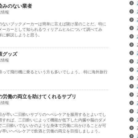
染みのない業者
活情報
のないブックメーカーは簡単に言えば賭け屋のことだ。特に
メーカーとして知られるウィリアムヒルについて調べてみ
単に解説しようと思う。
策グッズ
活情報
持って飛行機に乗るという方も多いでしょう。 特に海外旅行
の労働の両立を助けてくれるサプリ
活情報
目が早い二日酔いサプリのヘベレケアを服用するとよいでし
用すれば、二日酔いによって機能が低下した内臓や脳のダメ
で二日酔いでないかのような身体で労働に出かけることが可
が早いヘベレケアで飲酒と労働の両立を目指しましょう。