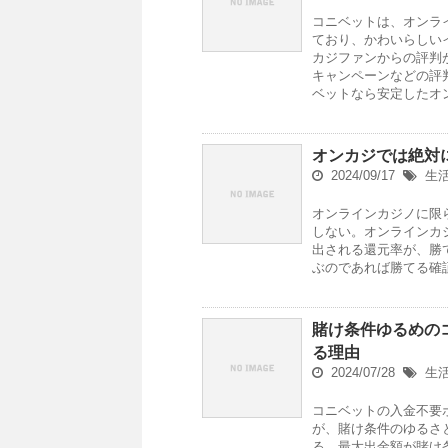
コニベットは、オンラ
ており、かわいらしい
カジファンからの評判
キャンペーンなどの評
ベットなら安定したオ
オンカジでは絶対
2024/09/17
生
オンラインカジノに限
しない。オンラインカ
出される還元率が、勝
ぶのであれば勝てる確
賭け条件ゆるめの
る理由
2024/07/28
生
コニベットの入金不要
が、賭け条件のゆるさ
る。最大出金額が賭け