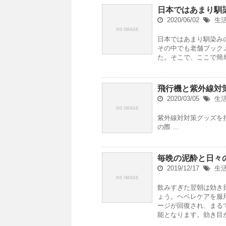
日本ではあまり馴
2020/06/02
生
日本ではあまり馴染み
その中でも老舗ブック
た。そこで、ここで簡
飛行機と紫外線対
2020/03/05
生
紫外線対対策グッズを
の際 …
毎晩の泥酔と日々
2019/12/17
生
飲みすぎた翌朝は効き
ょう。ヘベレケアを服
ージが回復され、まる
能となります。効き目