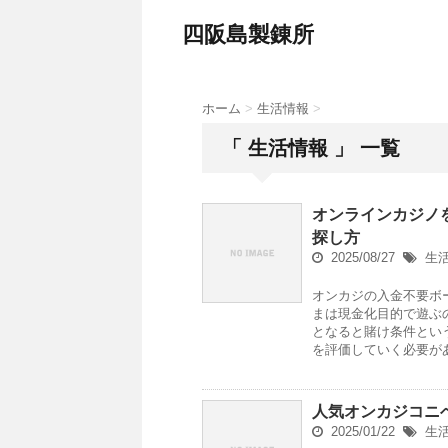
四阪島製錬所
ホーム
>
生活情報
>
「 生活情報 」 一覧
オンラインカジノ
探し方
2025/08/27
生
オンカジの入金不要ボ
まは現金化目的で遊ぶ
となると賭け条件とい
を評価していく必要が
人気オンカジコニ
2025/01/22
生