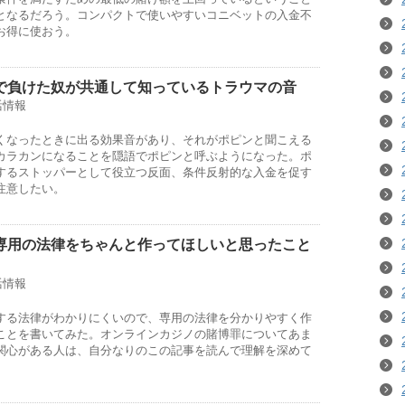
となるだろう。コンパクトで使いやすいコニベットの入金不
お得に使おう。
で負けた奴が共通して知っているトラウマの音
活情報
くなったときに出る効果音があり、それがポピンと聞こえる
カラカンになることを隠語でポピンと呼ぶようになった。ポ
するストッパーとして役立つ反面、条件反射的な入金を促す
注意したい。
専用の法律をちゃんと作ってほしいと思ったこと
活情報
する法律がわかりにくいので、専用の法律を分かりやすく作
ことを書いてみた。オンラインカジノの賭博罪についてあま
関心がある人は、自分なりのこの記事を読んで理解を深めて