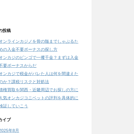
の投稿
オンラインカジノを骨の髄までしゃぶるた
めの入金不要ボーナスの探し方
オンカジのビンゴで一攫千金？まずは入金
不要ボーナスからだ
オンカジで税金がバレた人は何を間違えた
のか？課税リスクと対処法
債権買取を関西・近畿周辺でお探しの方に
人気オンカジコニベットの評判を具体的に
検証していこう
カイブ
2025年8月