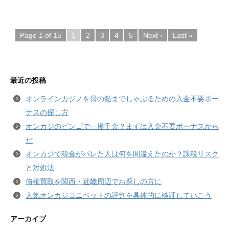
Page 1 of 15
1
2
3
4
5
Next ›
Last »
最近の投稿
オンラインカジノを骨の髄までしゃぶるための入金不要ボー
ナスの探し方
オンカジのビンゴで一攫千金？まずは入金不要ボーナスから
だ
オンカジで税金がバレた人は何を間違えたのか？課税リスク
と対処法
債権買取を関西・近畿周辺でお探しの方に
人気オンカジコニベットの評判を具体的に検証していこう
アーカイブ