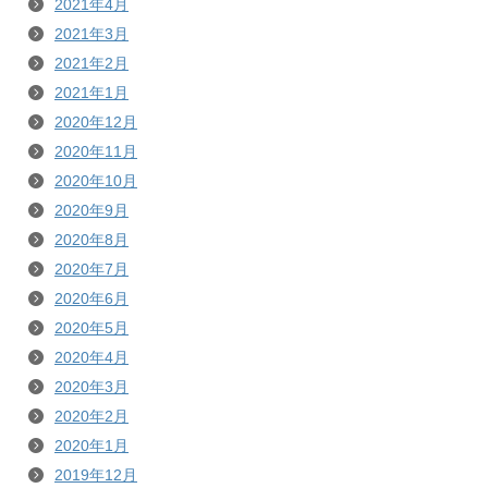
2021年4月
2021年3月
2021年2月
2021年1月
2020年12月
2020年11月
2020年10月
2020年9月
2020年8月
2020年7月
2020年6月
2020年5月
2020年4月
2020年3月
2020年2月
2020年1月
2019年12月