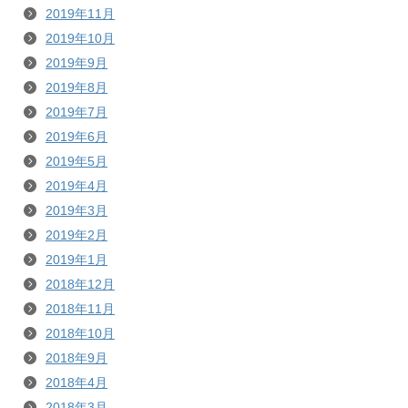
2019年11月
2019年10月
2019年9月
2019年8月
2019年7月
2019年6月
2019年5月
2019年4月
2019年3月
2019年2月
2019年1月
2018年12月
2018年11月
2018年10月
2018年9月
2018年4月
2018年3月