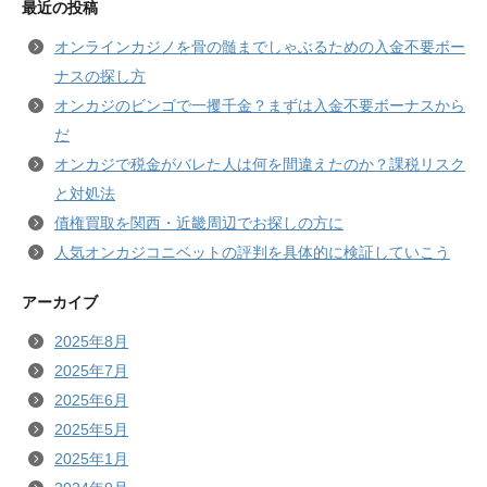
最近の投稿
オンラインカジノを骨の髄までしゃぶるための入金不要ボー
ナスの探し方
オンカジのビンゴで一攫千金？まずは入金不要ボーナスから
だ
オンカジで税金がバレた人は何を間違えたのか？課税リスク
と対処法
債権買取を関西・近畿周辺でお探しの方に
人気オンカジコニベットの評判を具体的に検証していこう
アーカイブ
2025年8月
2025年7月
2025年6月
2025年5月
2025年1月