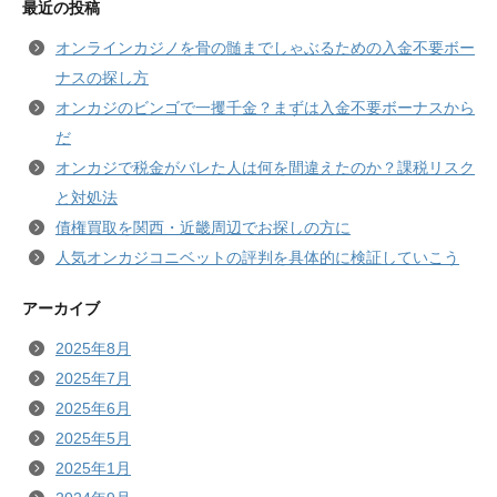
最近の投稿
オンラインカジノを骨の髄までしゃぶるための入金不要ボー
ナスの探し方
オンカジのビンゴで一攫千金？まずは入金不要ボーナスから
だ
オンカジで税金がバレた人は何を間違えたのか？課税リスク
と対処法
債権買取を関西・近畿周辺でお探しの方に
人気オンカジコニベットの評判を具体的に検証していこう
アーカイブ
2025年8月
2025年7月
2025年6月
2025年5月
2025年1月