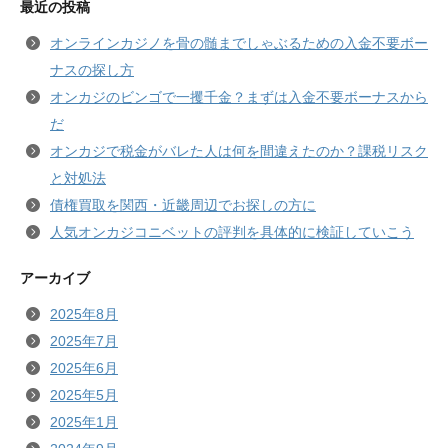
最近の投稿
オンラインカジノを骨の髄までしゃぶるための入金不要ボー
ナスの探し方
オンカジのビンゴで一攫千金？まずは入金不要ボーナスから
だ
オンカジで税金がバレた人は何を間違えたのか？課税リスク
と対処法
債権買取を関西・近畿周辺でお探しの方に
人気オンカジコニベットの評判を具体的に検証していこう
アーカイブ
2025年8月
2025年7月
2025年6月
2025年5月
2025年1月