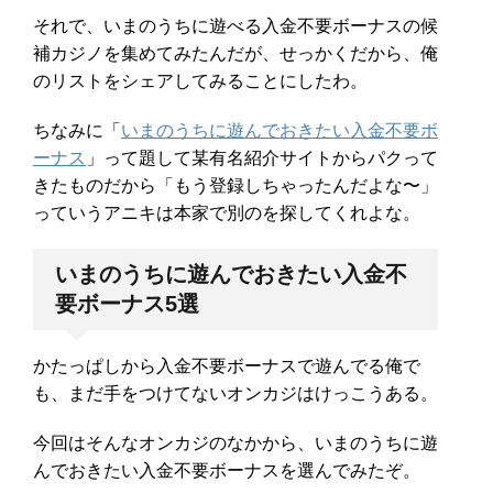
それで、いまのうちに遊べる入金不要ボーナスの候
補カジノを集めてみたんだが、せっかくだから、俺
のリストをシェアしてみることにしたわ。
ちなみに「
いまのうちに遊んでおきたい入金不要ボ
ーナス
」って題して某有名紹介サイトからパクって
きたものだから「もう登録しちゃったんだよな〜」
っていうアニキは本家で別のを探してくれよな。
いまのうちに遊んでおきたい入金不
要ボーナス5選
かたっぱしから入金不要ボーナスで遊んでる俺で
も、まだ手をつけてないオンカジはけっこうある。
今回はそんなオンカジのなかから、いまのうちに遊
んでおきたい入金不要ボーナスを選んでみたぞ。