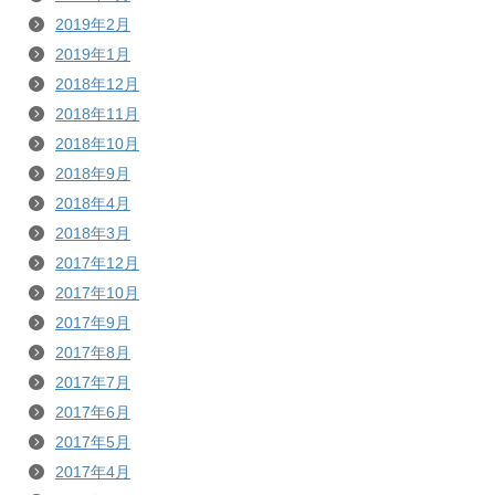
2019年2月
2019年1月
2018年12月
2018年11月
2018年10月
2018年9月
2018年4月
2018年3月
2017年12月
2017年10月
2017年9月
2017年8月
2017年7月
2017年6月
2017年5月
2017年4月