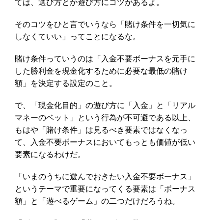
ては、選び方とか遊び方にコツがあるよ。
そのコツをひと言でいうなら「賭け条件を一切気に
しなくていい」ってことになるな。
賭け条件っていうのは「入金不要ボーナスを元手に
した勝利金を現金化するために必要な最低の賭け
額」を決定する設定のこと。
で、「現金化目的」の遊び方に「入金」と「リアル
マネーのベット」という行為が不可避である以上、
もはや「賭け条件」は見るべき要素ではなくなっ
て、入金不要ボーナスにおいてもっとも価値が低い
要素になるわけだ。
「いまのうちに遊んでおきたい入金不要ボーナス」
というテーマで重要になってくる要素は「ボーナス
額」と「遊べるゲーム」の二つだけだろうね。