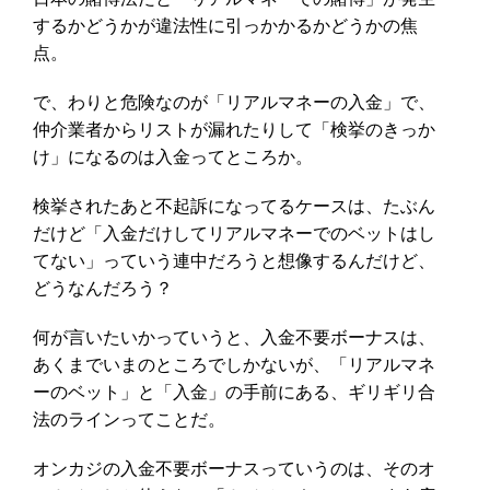
するかどうかが違法性に引っかかるかどうかの焦
点。
で、わりと危険なのが「リアルマネーの入金」で、
仲介業者からリストが漏れたりして「検挙のきっか
け」になるのは入金ってところか。
検挙されたあと不起訴になってるケースは、たぶん
だけど「入金だけしてリアルマネーでのベットはし
てない」っていう連中だろうと想像するんだけど、
どうなんだろう？
何が言いたいかっていうと、入金不要ボーナスは、
あくまでいまのところでしかないが、「リアルマネ
ーのベット」と「入金」の手前にある、ギリギリ合
法のラインってことだ。
オンカジの入金不要ボーナスっていうのは、そのオ