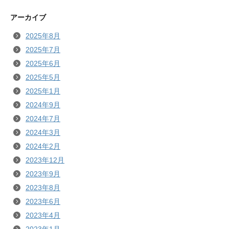
アーカイブ
2025年8月
2025年7月
2025年6月
2025年5月
2025年1月
2024年9月
2024年7月
2024年3月
2024年2月
2023年12月
2023年9月
2023年8月
2023年6月
2023年4月