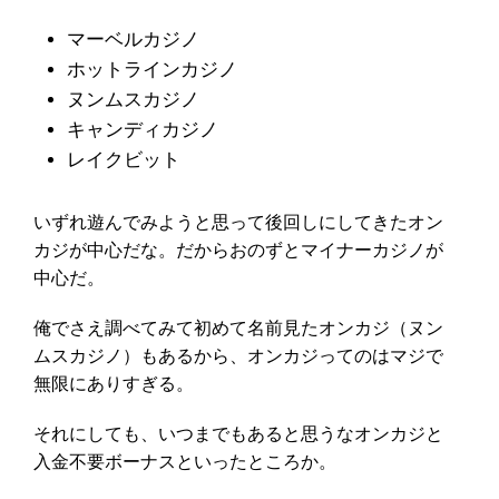
マーベルカジノ
ホットラインカジノ
ヌンムスカジノ
キャンディカジノ
レイクビット
いずれ遊んでみようと思って後回しにしてきたオン
カジが中心だな。だからおのずとマイナーカジノが
中心だ。
俺でさえ調べてみて初めて名前見たオンカジ（ヌン
ムスカジノ）もあるから、オンカジってのはマジで
無限にありすぎる。
それにしても、いつまでもあると思うなオンカジと
入金不要ボーナスといったところか。