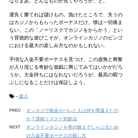
ならまあ、どんなものか見てやろうか、と。
運良く勝てれば儲けもの。負けたところで、失うの
はカジノからもらったボーナスだけ。懐は一切痛ま
ない。この「ノーリスクでカジノをからかう」とい
う背徳的な遊びこそが、オンラインカジノのビンゴ
における最大の楽しみ方なのかもしれない。
手頃な入金不要ボーナスを見つけ、この虚無と興奮
が入り混じる奇妙な遊戯に興じてみてはいかがだろ
うか。大金持ちにはなれないだろうが、最高の暇つ
ぶしになることだけは保証しよう。
-
成人
PREV
オンカジで税金がバレた人は何を間違えたの
か？課税リスクと対処法
NEXT
オンラインカジノを骨の髄までしゃぶるため
の入金不要ボーナスの探し方