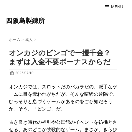
MENU
四阪島製錬所
ホーム
>
成人
>
オンカジのビンゴで一攫千金？
まずは入金不要ボーナスからだ
2025/07/10
オンカジでは、スロットだのバカラだの、派手なゲ
ームに目を奪われがちだが、そんな喧騒の片隅で、
ひっそりと息づくゲームがあるのをご存知だろう
か。そう、「ビンゴ」だ。
古き良き時代の福引や公民館のイベントを彷彿とさ
せる、あのどこか牧歌的なゲーム。まさか、きらび