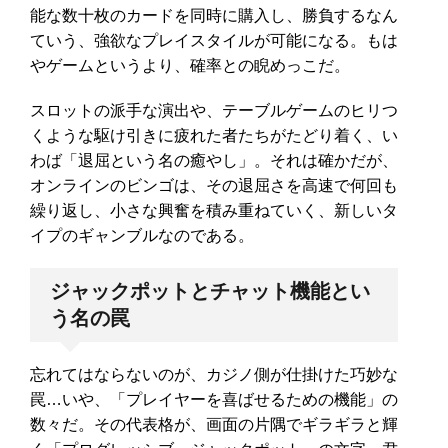
能な数十枚のカードを同時に購入し、勝負するなん
ていう、強欲なプレイスタイルが可能になる。もは
やゲームというより、確率との睨めっこだ。
スロットの派手な演出や、テーブルゲームのヒリつ
くような駆け引きに疲れた者たちがたどり着く、い
わば「退屈という名の癒やし」。それは確かだが、
オンラインのビンゴは、その退屈さを高速で何回も
繰り返し、小さな興奮を積み重ねていく、新しいタ
イプのギャンブルなのである。
ジャックポットとチャット機能とい
う名の罠
忘れてはならないのが、カジノ側が仕掛けた巧妙な
罠…いや、「プレイヤーを喜ばせるための機能」の
数々だ。その代表格が、画面の片隅でギラギラと輝