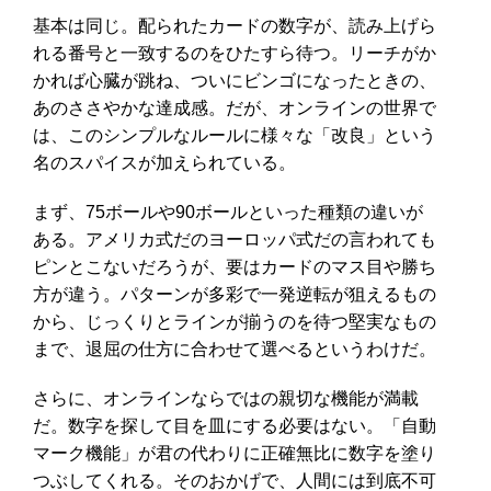
基本は同じ。配られたカードの数字が、読み上げら
れる番号と一致するのをひたすら待つ。リーチがか
かれば心臓が跳ね、ついにビンゴになったときの、
あのささやかな達成感。だが、オンラインの世界で
は、このシンプルなルールに様々な「改良」という
名のスパイスが加えられている。
まず、75ボールや90ボールといった種類の違いが
ある。アメリカ式だのヨーロッパ式だの言われても
ピンとこないだろうが、要はカードのマス目や勝ち
方が違う。パターンが多彩で一発逆転が狙えるもの
から、じっくりとラインが揃うのを待つ堅実なもの
まで、退屈の仕方に合わせて選べるというわけだ。
さらに、オンラインならではの親切な機能が満載
だ。数字を探して目を皿にする必要はない。「自動
マーク機能」が君の代わりに正確無比に数字を塗り
つぶしてくれる。そのおかげで、人間には到底不可