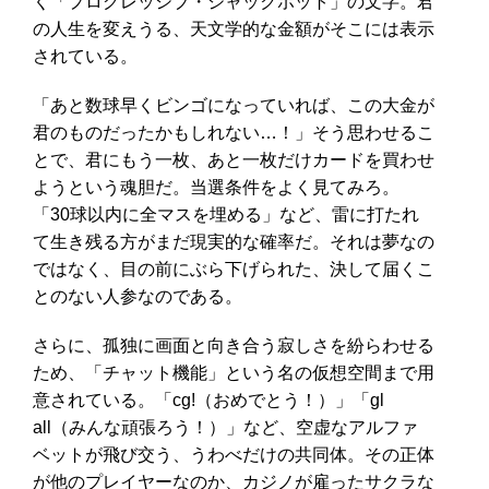
く「プログレッシブ・ジャックポット」の文字。君
の人生を変えうる、天文学的な金額がそこには表示
されている。
「あと数球早くビンゴになっていれば、この大金が
君のものだったかもしれない…！」そう思わせるこ
とで、君にもう一枚、あと一枚だけカードを買わせ
ようという魂胆だ。当選条件をよく見てみろ。
「30球以内に全マスを埋める」など、雷に打たれ
て生き残る方がまだ現実的な確率だ。それは夢なの
ではなく、目の前にぶら下げられた、決して届くこ
とのない人参なのである。
さらに、孤独に画面と向き合う寂しさを紛らわせる
ため、「チャット機能」という名の仮想空間まで用
意されている。「cg!（おめでとう！）」「gl
all（みんな頑張ろう！）」など、空虚なアルファ
ベットが飛び交う、うわべだけの共同体。その正体
が他のプレイヤーなのか、カジノが雇ったサクラな