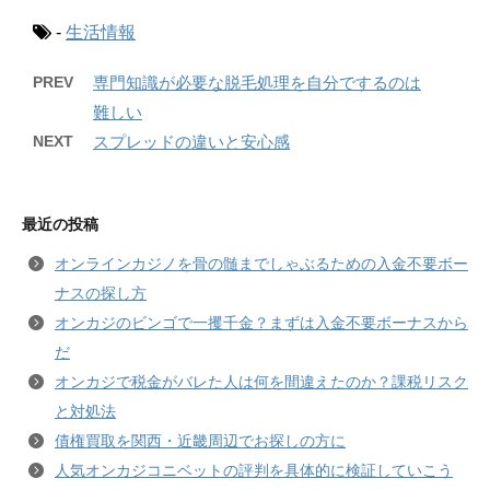
-
生活情報
PREV
専門知識が必要な脱毛処理を自分でするのは
難しい
NEXT
スプレッドの違いと安心感
最近の投稿
オンラインカジノを骨の髄までしゃぶるための入金不要ボー
ナスの探し方
オンカジのビンゴで一攫千金？まずは入金不要ボーナスから
だ
オンカジで税金がバレた人は何を間違えたのか？課税リスク
と対処法
債権買取を関西・近畿周辺でお探しの方に
人気オンカジコニベットの評判を具体的に検証していこう