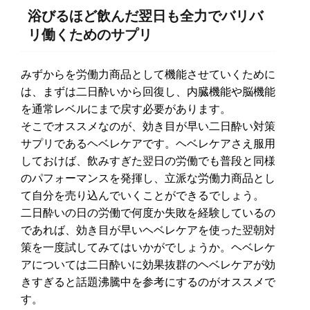
浴びるほど飲んだ翌日も全力でバリバ
リ働くためのサプリ
みずからを労働力商品として機能させていくために
は、まずは二日酔いから回復し、内臓機能や脳機能
を通常レベルにまで戻す必要があります。
そこでオススメなのが、効き目が早い二日酔い対策
サプリであるヘベレケアです。ヘベレケアさえ服用
しておけば、飲みすぎた翌日の労働でも普段と同様
のパフォーマンスを発揮し、立派な労働力商品とし
て自分を売り込んでいくことができるでしょう。
二日酔いの日の労働で何度か失敗を経験しているの
であれば、効き目が早いヘベレケアを使った翌朝対
策を一度試してみてはいかがでしょうか。ヘベレケ
アについては二日酔いに効果抜群のヘベレケアが効
きすぎると話題沸騰中を参考にするのがオススメで
す。