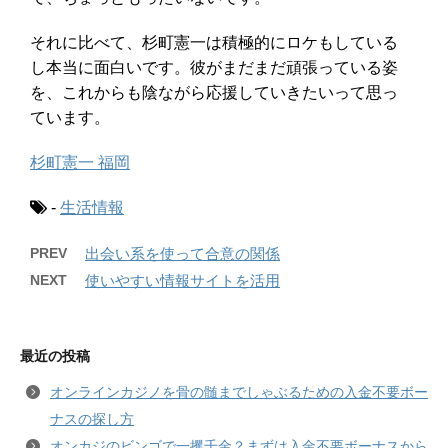
それに比べて、杉町憲一は積極的にロケもしている
し本当に面白いです。彼がまだまだ頑張っている姿
を、これからも陰ながら応援していきたいって思っ
ています。
杉町憲一 福岡
-
生活情報
PREV
出会い系を使って合意の関係
NEXT
使いやすい情報サイトを活用
最近の投稿
オンラインカジノを骨の髄までしゃぶるための入金不要ボー
ナスの探し方
オンカジのビンゴで一攫千金？まずは入金不要ボーナスから