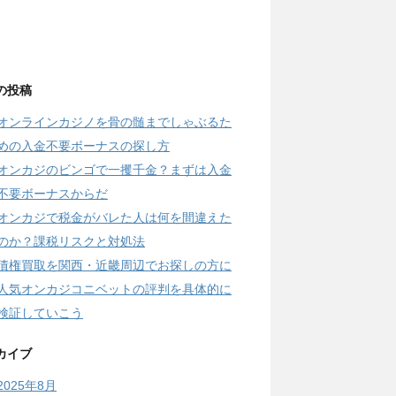
の投稿
オンラインカジノを骨の髄までしゃぶるた
めの入金不要ボーナスの探し方
オンカジのビンゴで一攫千金？まずは入金
不要ボーナスからだ
オンカジで税金がバレた人は何を間違えた
のか？課税リスクと対処法
債権買取を関西・近畿周辺でお探しの方に
人気オンカジコニベットの評判を具体的に
検証していこう
カイブ
2025年8月