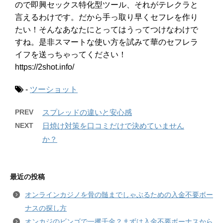
ので即興セックス特化型ツール、それがテレクラと
言えるわけです。だから手っ取り早くセフレを作り
たい！そんなあなたにとってはうってつけなわけで
すね。是非スマートな使い方を試みて華のセフレラ
イフを送っちゃってください！
https://2shot.info/
-
ツーショット
PREV
スプレッドの違いと安心感
NEXT
日焼け対策を口コミだけで決めていません
か？
最近の投稿
オンラインカジノを骨の髄までしゃぶるための入金不要ボー
ナスの探し方
オンカジのビンゴで一攫千金？まずは入金不要ボーナスから