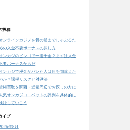
の投稿
オンラインカジノを骨の髄までしゃぶるた
めの入金不要ボーナスの探し方
オンカジのビンゴで一攫千金？まずは入金
不要ボーナスからだ
オンカジで税金がバレた人は何を間違えた
のか？課税リスクと対処法
債権買取を関西・近畿周辺でお探しの方に
人気オンカジコニベットの評判を具体的に
検証していこう
カイブ
2025年8月