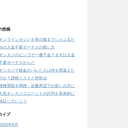
の投稿
オンラインカジノを骨の髄までしゃぶるた
めの入金不要ボーナスの探し方
オンカジのビンゴで一攫千金？まずは入金
不要ボーナスからだ
オンカジで税金がバレた人は何を間違えた
のか？課税リスクと対処法
債権買取を関西・近畿周辺でお探しの方に
人気オンカジコニベットの評判を具体的に
検証していこう
カイブ
2025年8月