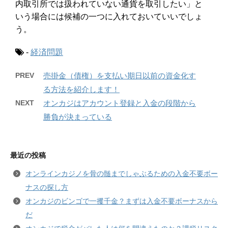
内取引所では扱われていない通貨を取引したい」と
いう場合には候補の一つに入れておいていいでしょ
う。
-
経済問題
PREV
売掛金（債権）を支払い期日以前の資金化す
る方法を紹介します！
NEXT
オンカジはアカウント登録と入金の段階から
勝負が決まっている
最近の投稿
オンラインカジノを骨の髄までしゃぶるための入金不要ボー
ナスの探し方
オンカジのビンゴで一攫千金？まずは入金不要ボーナスから
だ