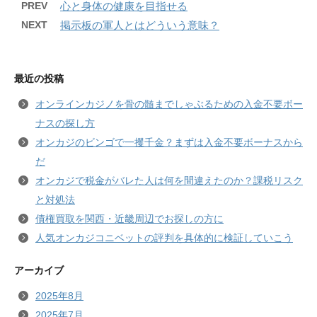
PREV
心と身体の健康を目指せる
NEXT
掲示板の軍人とはどういう意味？
最近の投稿
オンラインカジノを骨の髄までしゃぶるための入金不要ボー
ナスの探し方
オンカジのビンゴで一攫千金？まずは入金不要ボーナスから
だ
オンカジで税金がバレた人は何を間違えたのか？課税リスク
と対処法
債権買取を関西・近畿周辺でお探しの方に
人気オンカジコニベットの評判を具体的に検証していこう
アーカイブ
2025年8月
2025年7月