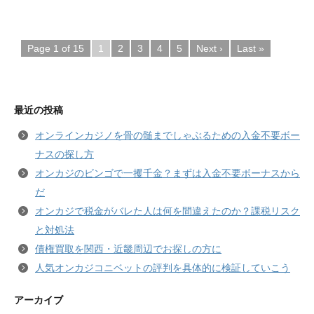
Page 1 of 15
1
2
3
4
5
Next ›
Last »
最近の投稿
オンラインカジノを骨の髄までしゃぶるための入金不要ボー
ナスの探し方
オンカジのビンゴで一攫千金？まずは入金不要ボーナスから
だ
オンカジで税金がバレた人は何を間違えたのか？課税リスク
と対処法
債権買取を関西・近畿周辺でお探しの方に
人気オンカジコニベットの評判を具体的に検証していこう
アーカイブ